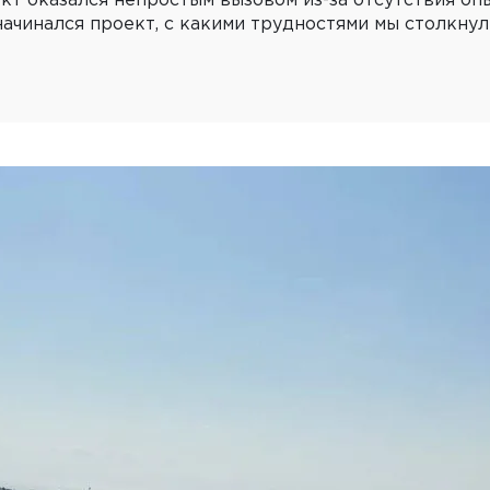
т оказался непростым вызовом из-за отсутствия опы
начинался проект, с какими трудностями мы столкну