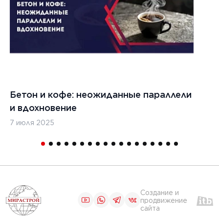
Бетон и кофе: неожиданные параллели
С
и вдохновение
с
7 июля 2025
16
Создание и
продвижение
сайта