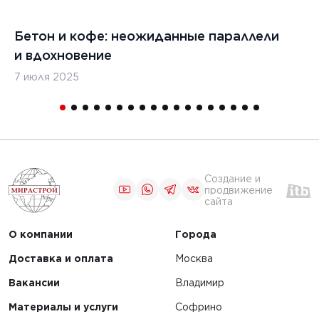
Бетон и кофе: неожиданные параллели
С
и вдохновение
с
7 июля 2025
16
Создание и
продвижение
сайта
О компании
Города
Доставка и оплата
Москва
Вакансии
Владимир
Материалы и услуги
Софрино