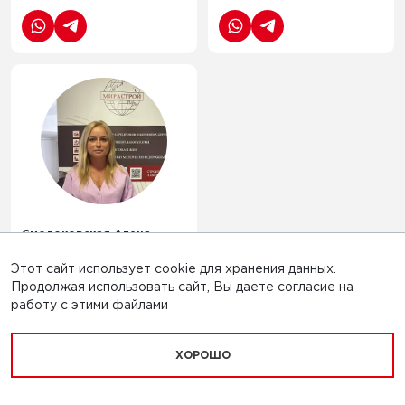
Смолоковская Алена
Игоревна
Делопроизводитель
+7 (495) 481-87-77
arhiv@mirastroy.ru
Смолоковская Алена
Игоревна
Делопроизводитель
Этот сайт использует cookie для хранения данных.
Продолжая использовать сайт, Вы даете согласие на
+7 (495) 481-87-77
работу с этими файлами
arhiv@mirastroy.ru
ХОРОШО