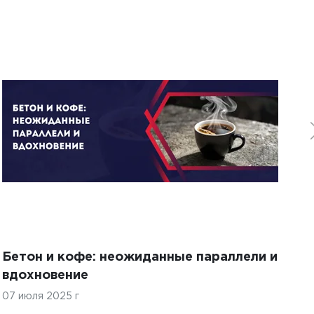
Бетон и кофе: неожиданные параллели и
С
вдохновение
с
07 июля 2025 г
07