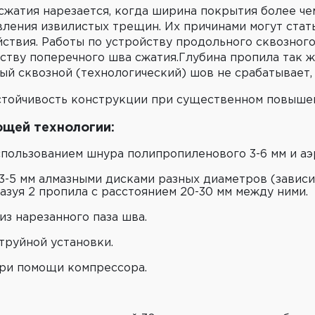
жатия нарезается, когда ширина покрытия более че
вления извилистых трещин. Их причинами могут ста
йствия. Работы по устройству продольного сквозног
ойству поперечного шва сжатия.Глубина пропила так 
ый сквозной (технологический) шов не срабатывает,
тойчивость конструкции при существенном повыше
щей технологии:
спользованием шнура полипропиленового 3-6 мм и аэ
-5 мм алмазными дисками разных диаметров (зависи
разуя 2 пропила с расстоянием 20-30 мм между ними.
из нарезанного паза шва.
руйной установки.
ри помощи компрессора.