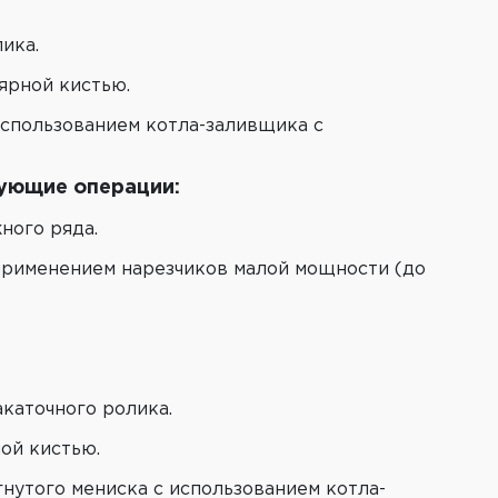
ика.
ярной кистью.
использованием котла-заливщика с
дующие операции:
ного ряда.
применением нарезчиков малой мощности (до
каточного ролика.
ой кистью.
нутого мениска с использованием котла-