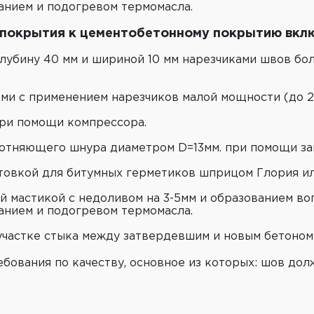
нием и подогревом термомасла.
покрытия к цементобетонному покрытию вклю
лубину 40 мм и шириной 10 мм нарезчиками швов бол
и с применением нарезчиков малой мощности (до 2
ри помощи компрессора.
отняющего шнура диаметром D=13мм. при помощи за
товкой для битумных герметиков шприцом Глория ил
мастикой c недоливом на 3-5мм и образованием вог
нием и подогревом термомасла.
частке стыка между затвердевшим и новым бетоном п
бования по качеству, основное из которых: шов до