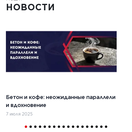
НОВОСТИ
Бетон и кофе: неожиданные параллели
С
и вдохновение
с
7 июля 2025
16