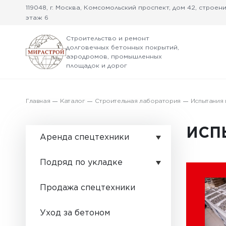
119048, г. Москва, Комсомольский проспект, дом 42, строение
этаж 6
Строительство и ремонт
долговечных бетонных покрытий,
аэродромов, промышленных
площадок и дорог
Главная
Каталог
Строительная лаборатория
Испытания
ИСП
Аренда спецтехники
Бетоноукладчики
Подряд по укладке
Текстурировщики
Герметики для
Продажа спецтехники
строительства
Распределители
Нарезчики швов
Уход за бетоном
Швонарезчики