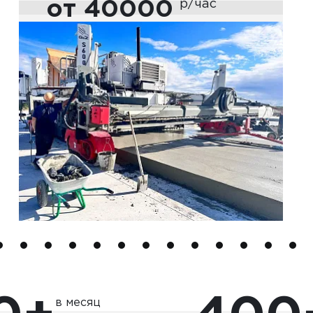
от 40000
р/час
в месяц