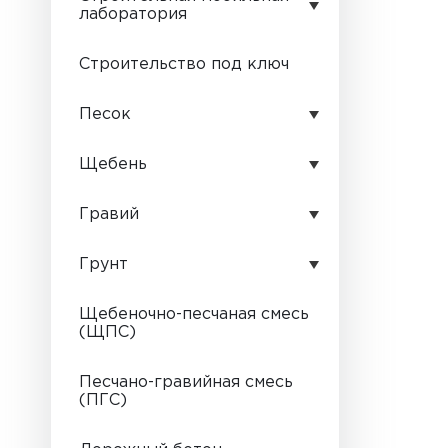
лаборатория
Лабораторное
Строительство под ключ
сопровождение
строительного объекта
Песок
Песок карьерный
Щебень
Песок мытый
Щебень гравийный
Гравий
Песок сеяный
Щебень гранитный
Бутовый камень
Грунт
Щебень известняковый
Гравий
Растительный грунт
Щебеночно-песчаная смесь
Щебень вторичный
(ЩПС)
Торф
Щебень для габионов
Торфопесчаная смесь
Песчано-гравийная смесь
Габбро-диабаз
(ПГС)