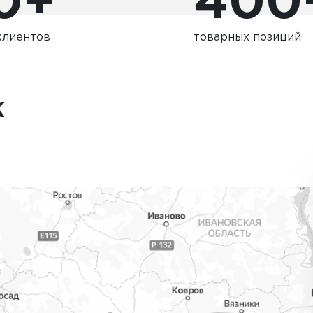
0+
400
клиентов
товарных позиций
К