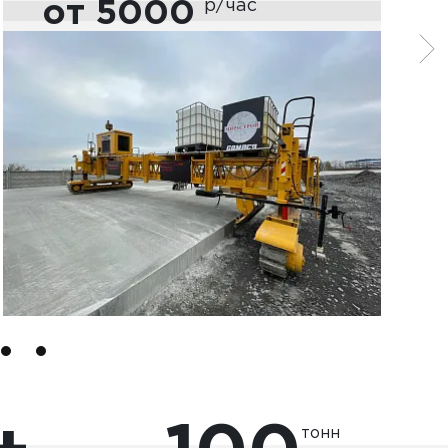
от 5000
р/час
тонн