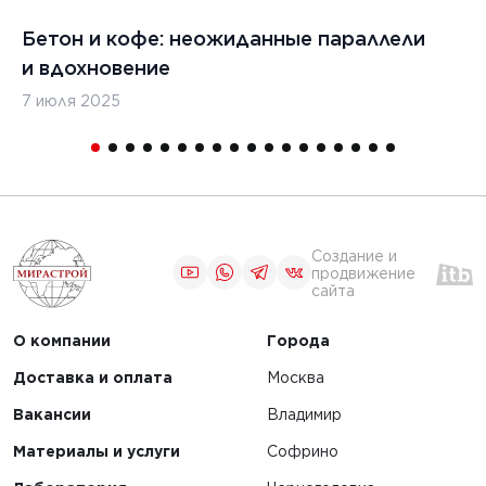
Бетон и кофе: неожиданные параллели
С
и вдохновение
с
7 июля 2025
16
Создание и
продвижение
сайта
О компании
Города
Доставка и оплата
Москва
Вакансии
Владимир
Материалы и услуги
Софрино