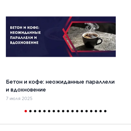
Бетон и кофе: неожиданные параллели
С
и вдохновение
с
7 июля 2025
16