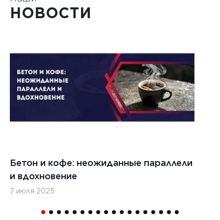
НОВОСТИ
Бетон и кофе: неожиданные параллели
С
и вдохновение
с
7 июля 2025
16