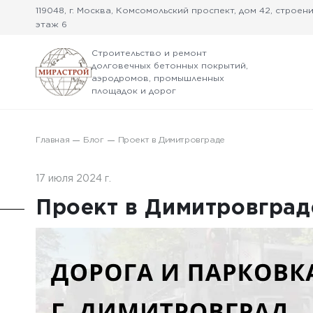
119048, г. Москва, Комсомольский проспект, дом 42, строение
этаж 6
Строительство и ремонт
долговечных бетонных покрытий,
аэродромов, промышленных
площадок и дорог
Главная
Блог
Проект в Димитровграде
17 июля 2024 г.
Проект в Димитровград