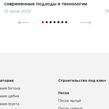
современные подходы и технологии
16 июня 2025
1
атория
Строительство под ключ
ния бетона
Песок
ания щебня
Песок мытый
ния грунта
Песок сеяный