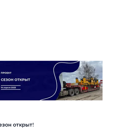
езон открыт!
Стро