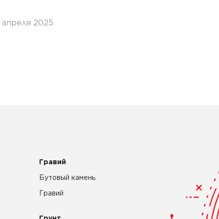
покр
5 апреля 2025
3 апр
Гравий
Бутовый камень
Гравий
Грунт