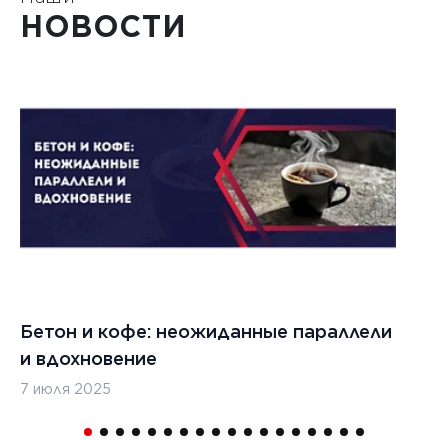
НОВОСТИ
Бетон и кофе: неожиданные параллели
С
и вдохновение
с
7 июля 2025
16