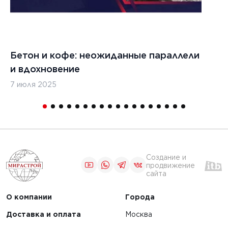
Бетон и кофе: неожиданные параллели
С
и вдохновение
с
7 июля 2025
16
Создание и
продвижение
сайта
О компании
Города
Доставка и оплата
Москва