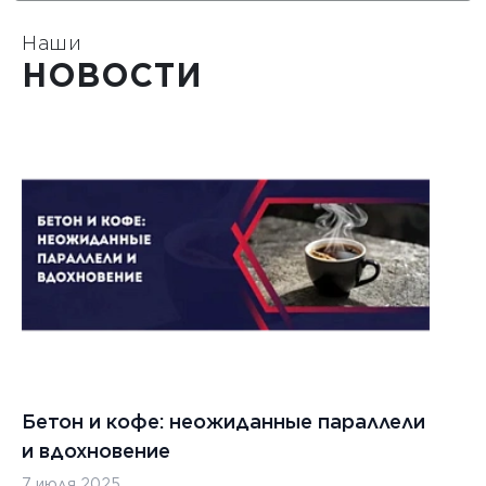
Наши
НОВОСТИ
Бетон и кофе: неожиданные параллели
С
и вдохновение
с
7 июля 2025
16