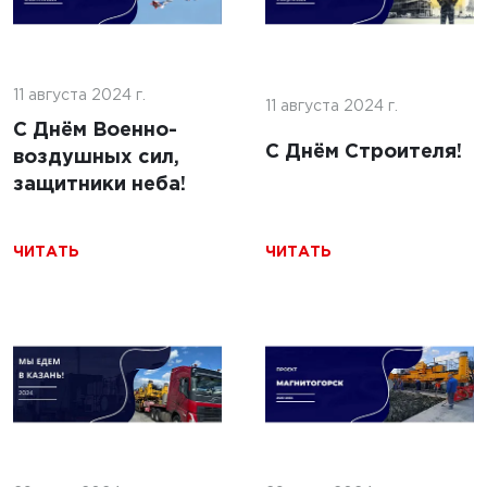
5 г.
26 г.
льство
ю
11 августа 2024 г.
11 августа 2024 г.
ильных
5 марта 2025 г.
С Днём Военно-
 с
С Днём Строителя!
Строительство
воздушных сил,
ями из
площадок для
защитники неба!
беспилотных
авиационных
1
ЧИТАТЬ
ЧИТАТЬ
систем:
Технологии,
требования и
перспективы
ЧИТАТЬ