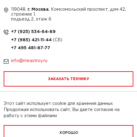
119048,
г. Москва
, Комсомольский проспект, дом 42,
строение 1,
подъезд 2, этаж 6
+7 (925) 534-64-89
+7 (985) 421-11-44
+7 495 481-87-77
info@mirastroy.ru
ЗАКАЗАТЬ ТЕХНИКУ
Этот сайт использует cookie для хранения данных.
Обращаем Ваше внимание на то, что данный интернет-
Продолжая использовать сайт, Вы даете согласие на
сайт и его содержимое носит исключительно
работу с этими файлами
информационный характер и ни при каких условиях
информационные материалы, каталоги товаров, статьи и
цены, размещенные на сайте, не является публичной
ХОРОШО
офертой, определяемой положениями Статьи 437