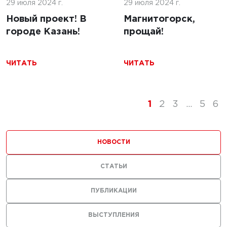
29 июля 2024 г.
29 июля 2024 г.
2024 г.
Новый проект! В
Магнитогорск,
городе Казань!
прощай!
льство
 дорог в
ЧИТАТЬ
ЧИТАТЬ
ике
5 декабря 2024 г.
ь
Строительство
1
2
3
...
5
6
бетонных дорог в
Казахстане
НОВОСТИ
ЧИТАТЬ
СТАТЬИ
1
2
3
...
7
8
ПУБЛИКАЦИИ
ВЫСТУПЛЕНИЯ