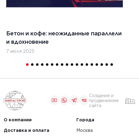
Бетон и кофе: неожиданные параллели
С
и вдохновение
с
7 июля 2025
16
Создание и
продвижение
сайта
О компании
Города
Доставка и оплата
Москва