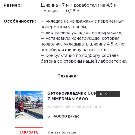
Размер:
Ширина - 7 м + доработали на 4,5 м;
Толщина — 0,28 м
Особенности:
— укладка на «виражах» с переменным
поперечным уклоном;
— «кольцевая укладка» на «виражах»;
— установили конструкцию, которая
позволила укладывать ширину 4,5 м, не
перебирая ширину ванны с 7 м.
— консультация по подбору состава
бетона со стороны нашей лаборатории.
Техника:
Бетоноукладчик GUNTERT &
В НАЛИЧИИ
ZIMMERMAN S600
Компактный и маневренный
от
40000 р/час
Узнать больше
ЗАКАЗАТЬ