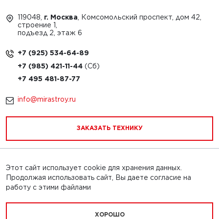
119048,
г. Москва
, Комсомольский проспект, дом 42,
строение 1,
подъезд 2, этаж 6
+7 (925) 534-64-89
+7 (985) 421-11-44
+7 495 481-87-77
info@mirastroy.ru
ЗАКАЗАТЬ ТЕХНИКУ
Этот сайт использует cookie для хранения данных.
Обращаем Ваше внимание на то, что данный интернет-
Продолжая использовать сайт, Вы даете согласие на
сайт и его содержимое носит исключительно
работу с этими файлами
информационный характер и ни при каких условиях
информационные материалы, каталоги товаров, статьи и
цены, размещенные на сайте, не является публичной
ХОРОШО
офертой, определяемой положениями Статьи 437