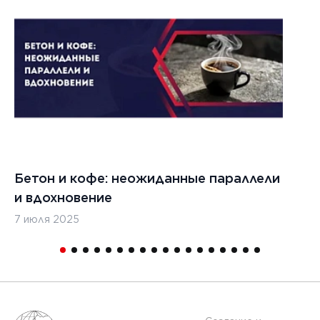
Бетон и кофе: неожиданные параллели
С
и вдохновение
с
7 июля 2025
16