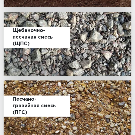
Щебеночно-
песчаная смесь
(ЩПС)
Песчано-
гравийная смесь
(ПГС)