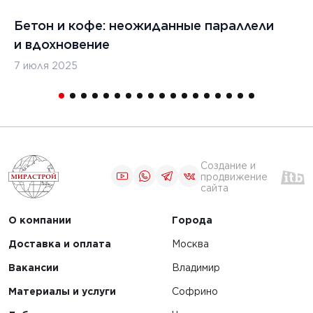
Бетон и кофе: неожиданные параллели
С
и вдохновение
с
7 июля 2025
16
Создание и
продвижение
сайта
О компании
Города
Доставка и оплата
Москва
Вакансии
Владимир
Материалы и услуги
Софрино