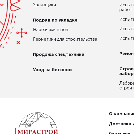
Заливщики
Испыта
работ
Испыта
Подряд по укладке
Испыта
Нарезчики швов
Испыта
Герметики для строительства
Ремон
Продажа спецтехники
Строи
Уход за бетоном
лабор
Лабор
строит
О компани
Доставка 