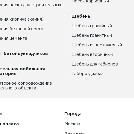
Песок карьерный
ния песка для строительных
Щебень
ния кирпича (камня)
Щебень гравийный
ния бетонной смеси
Щебень гранитный
ния цемента
Щебень известняковый
т бетоноукладчиков
Щебень вторичный
Щебень для габионов
тельная мобильная
атория
Габбро-диабаз
аторное сопровождение
ельного объекта
и
Города
и оплата
Москва