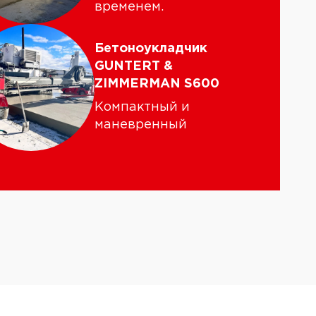
временем.
Бетоноукладчик
GUNTERT &
ZIMMERMAN S600
Компактный и
маневренный