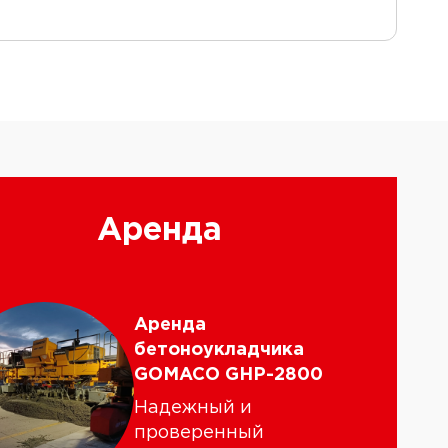
Аренда
Аренда
бетоноукладчика
GOMACO GHP-2800
Надежный и
проверенный