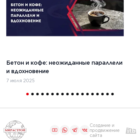
Бетон и кофе: неожиданные параллели
С
и вдохновение
с
7 июля 2025
16
Создание и
продвижение
сайта