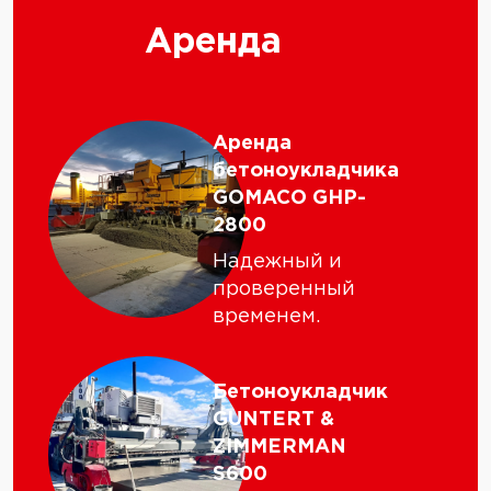
Аренда
Аренда
бетоноукладчика
GOMACO GHP-
2800
Надежный и
проверенный
временем.
Бетоноукладчик
GUNTERT &
ZIMMERMAN
S600