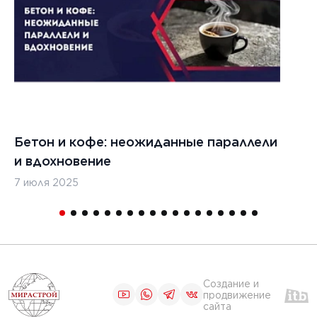
Бетон и кофе: неожиданные параллели
С
и вдохновение
с
7 июля 2025
16
Создание и
продвижение
сайта