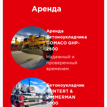
Аренда
Аренда
бетоноукладчика
GOMACO GHP-
2800
Надежный и
проверенный
временем.
Бетоноукладчик
GUNTERT &
ZIMMERMAN
S600