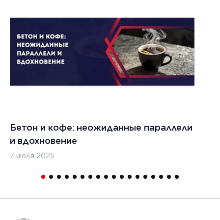
Бетон и кофе: неожиданные параллели
С
и вдохновение
с
7 июля 2025
16