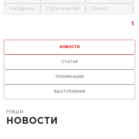
аэродромы
строительство
gomaco
1
1
1
1
НОВОСТИ
СТАТЬИ
ПУБЛИКАЦИИ
ВЫСТУПЛЕНИЯ
Наши
НОВОСТИ