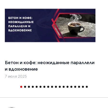
1
Бетон и кофе: неожиданные параллели
С
и вдохновение
с
7 июля 2025
16