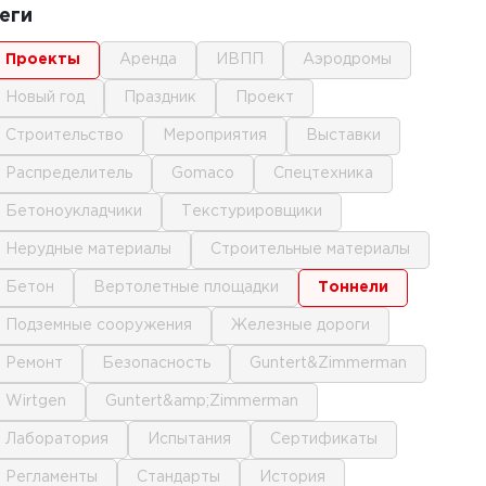
еги
проекты
аренда
ИВПП
аэродромы
новый год
праздник
проект
строительство
мероприятия
выставки
распределитель
gomaco
спецтехника
бетоноукладчики
текстурировщики
нерудные материалы
строительные материалы
бетон
вертолетные площадки
тоннели
подземные сооружения
железные дороги
ремонт
безопасность
Guntert&Zimmerman
Wirtgen
Guntert&amp;Zimmerman
лаборатория
испытания
сертификаты
регламенты
стандарты
история