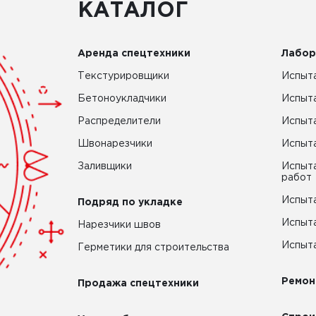
КАТАЛОГ
Аренда спецтехники
Лабор
Текстурировщики
Испыта
Бетоноукладчики
Испыт
Распределители
Испыта
Швонарезчики
Испыта
Заливщики
Испыта
работ
Испыта
Подряд по укладке
Испыта
Нарезчики швов
Испыта
Герметики для строительства
Ремон
Продажа спецтехники