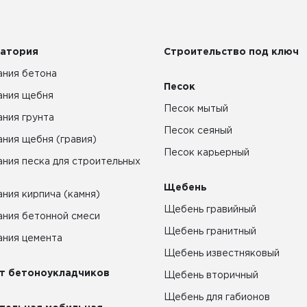
атория
Строительство под ключ
ния бетона
Песок
ания щебня
Песок мытый
ния грунта
Песок сеяный
ния щебня (гравия)
Песок карьерный
ния песка для строительных
Щебень
ния кирпича (камня)
Щебень гравийный
ния бетонной смеси
Щебень гранитный
ния цемента
Щебень известняковый
т бетоноукладчиков
Щебень вторичный
Щебень для габионов