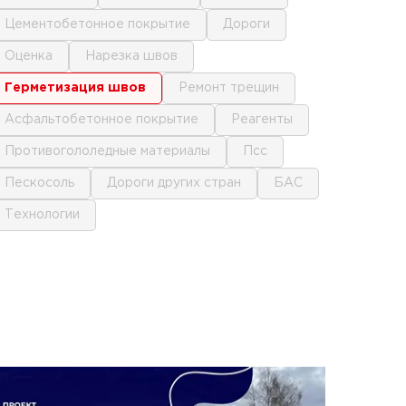
цементобетонное покрытие
дороги
оценка
нарезка швов
герметизация швов
ремонт трещин
асфальтобетонное покрытие
реагенты
противогололедные материалы
псс
пескосоль
дороги других стран
БАС
технологии