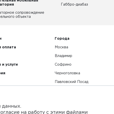
тельная мобильная
атория
Габбро-диабаз
аторное сопровождение
ельного объекта
и
Города
и оплата
Москва
Владимир
 и услуги
Софрино
рия
Черноголовка
Павловский Посад
Смотреть все города
я данных.
согласие на работу с этими файлами