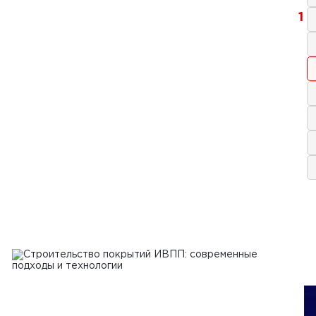
1
я 2024 г.
ка и герметизация швов в
тии из цементобетона
Ь