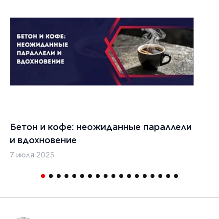
обеспечении
качества и
безопасности
материалов
ЧИТАТЬ
1
Бетон и кофе: неожиданные параллели
С
и вдохновение
с
7 июля 2025
16