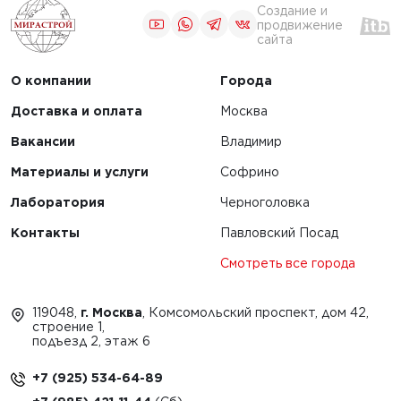
Создание и
Аренда
продвижение
ика для
сайта
бетоноукладчика:
дорог:
что нужно знать
значение и
О компании
Города
перед выбором
ация
подрядчика
Доставка и оплата
Москва
Вакансии
Владимир
ЧИТАТЬ
Материалы и услуги
Софрино
Лаборатория
Черноголовка
Контакты
Павловский Посад
1
2
Смотреть все города
119048,
г. Москва
, Комсомольский проспект, дом 42,
строение 1,
подъезд 2, этаж 6
+7 (925) 534-64-89