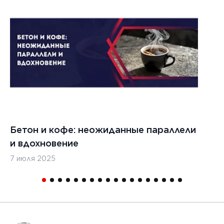
обеспечении
качества и
безопасности
материалов
ЧИТАТЬ
1
Бетон и кофе: неожиданные параллели
С
и вдохновение
с
7 июля 2025
16