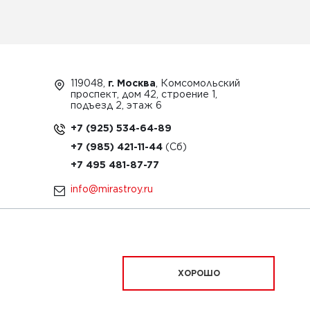
119048,
г. Москва
, Комсомольский
проспект, дом 42, строение 1,
подъезд 2, этаж 6
+7 (925) 534-64-89
+7 (985) 421-11-44
+7 495 481-87-77
info@mirastroy.ru
ЗАКАЗАТЬ ТЕХНИКУ
ХОРОШО
ационный характер и ни при каких условиях
офертой, определяемой положениями Статьи 437