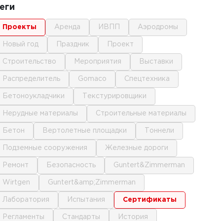
еги
проекты
аренда
ИВПП
аэродромы
новый год
праздник
проект
строительство
мероприятия
выставки
распределитель
gomaco
спецтехника
бетоноукладчики
текстурировщики
нерудные материалы
строительные материалы
бетон
вертолетные площадки
тоннели
подземные сооружения
железные дороги
ремонт
безопасность
Guntert&Zimmerman
Wirtgen
Guntert&amp;Zimmerman
лаборатория
испытания
сертификаты
регламенты
стандарты
история