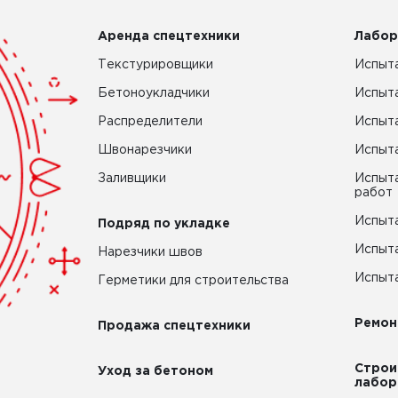
Аренда спецтехники
Лабор
Текстурировщики
Испыта
Бетоноукладчики
Испыт
Распределители
Испыта
Швонарезчики
Испыта
Заливщики
Испыта
работ
Испыта
Подряд по укладке
Испыта
Нарезчики швов
Испыта
Герметики для строительства
Ремон
Продажа спецтехники
Строи
Уход за бетоном
лабор