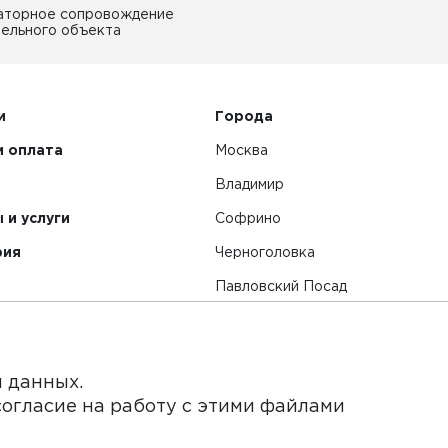
аторное сопровождение
ельного объекта
и
Города
и оплата
Москва
Владимир
 и услуги
Софрино
рия
Черноголовка
Павловский Посад
Смотреть все города
я данных.
согласие на работу с этими файлами
нет-сайт и его содержимое носит исключительно информ
ьи и цены, размещенные на сайте, не является публичной 