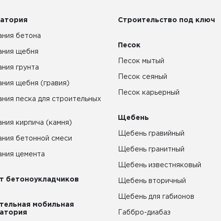
атория
Строительство под ключ
ния бетона
Песок
ания щебня
Песок мытый
ния грунта
Песок сеяный
ния щебня (гравия)
Песок карьерный
ния песка для строительных
Щебень
ния кирпича (камня)
Щебень гравийный
ния бетонной смеси
Щебень гранитный
ния цемента
Щебень известняковый
т бетоноукладчиков
Щебень вторичный
Щебень для габионов
тельная мобильная
атория
Габбро-диабаз