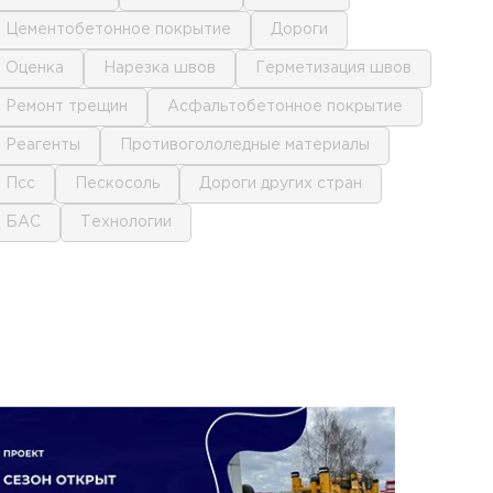
цементобетонное покрытие
дороги
оценка
нарезка швов
герметизация швов
ремонт трещин
асфальтобетонное покрытие
реагенты
противогололедные материалы
псс
пескосоль
дороги других стран
БАС
технологии