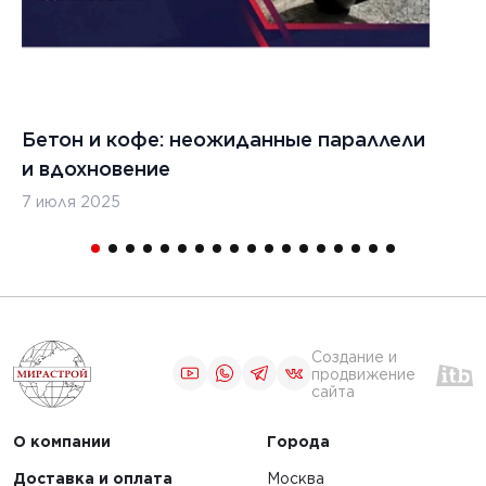
6 августа 2026 г.
26 г.
Использование
вибрационных
хнические
Бетон и кофе: неожиданные параллели
С
тестов для оценки
ия
и вдохновение
с
качества
льных
7 июля 2025
16
строительных
лов
материалов и
конструкций
ЧИТАТЬ
Создание и
продвижение
сайта
1
2
О компании
Города
Доставка и оплата
Москва