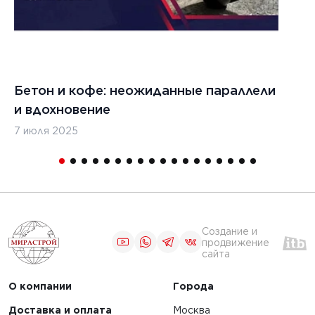
7 августа 2026 г.
Теплотехнические
испытания
0 г.
Бетон и кофе: неожиданные параллели
С
строительных
и вдохновение
с
материалов
льные
7 июля 2025
16
лы нужны
ания
тойких
Создание и
ЧИТАТЬ
продвижение
сайта
О компании
Города
1
2
3
Доставка и оплата
Москва