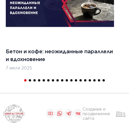
ЧИТАТЬ
9 августа 2026 г.
Бетон и кофе: неожиданные параллели
С
и вдохновение
с
Теплотехнические
7 июля 2025
16
испытания
0 г.
строительных
материалов
льные
лы нужны
ания
Создание и
тойких
продвижение
сайта