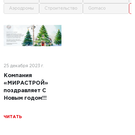
аэродромы
строительство
gomaco
1
1
1
25 декабря 2023 г.
Компания
«МИРАСТРОЙ»
поздравляет С
Новым годом!!!
ЧИТАТЬ