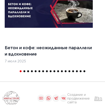
Бетон и кофе: неожиданные параллели
С
и вдохновение
с
7 июля 2025
16
Создание и
продвижение
сайта