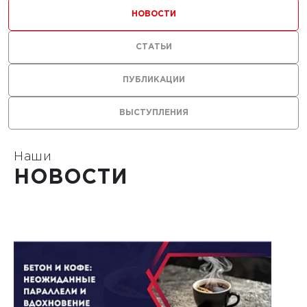
ильных
НОВОСТИ
 с
СТАТЬИ
ями из
ПУБЛИКАЦИИ
ВЫСТУПЛЕНИЯ
Наши
1
НОВОСТИ