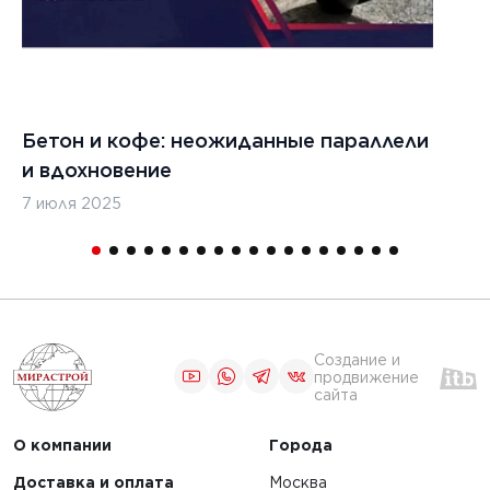
Бетон и кофе: неожиданные параллели
С
и вдохновение
с
7 июля 2025
16
Создание и
продвижение
сайта
О компании
Города
Доставка и оплата
Москва