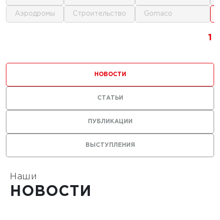
аэродромы
строительство
gomaco
1
1
1
1
НОВОСТИ
СТАТЬИ
ПУБЛИКАЦИИ
ВЫСТУПЛЕНИЯ
Наши
НОВОСТИ