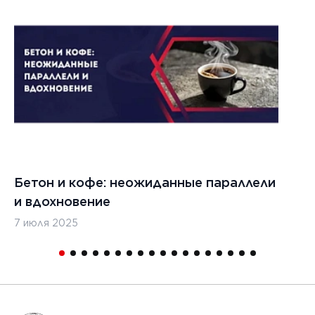
Бетон и кофе: неожиданные параллели
С
и вдохновение
с
7 июля 2025
16