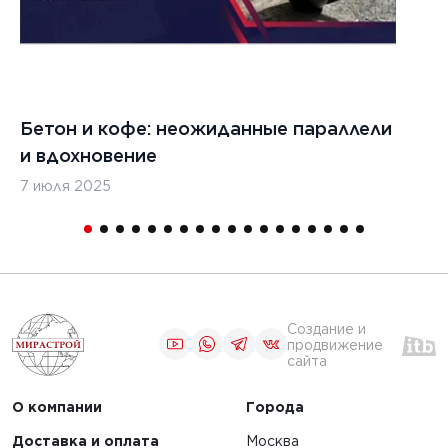
26 г.
ование
онных
Бетон и кофе: неожиданные параллели
С
ля оценки
и вдохновение
с
7 июля 2025
16
льных
ов и
кций
Создание и
продвижение
сайта
1
2
О компании
Города
Доставка и оплата
Москва