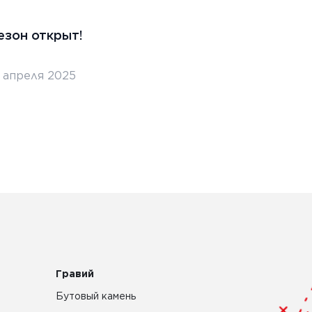
езон открыт!
Стро
покр
5 апреля 2025
3 апр
Гравий
Бутовый камень