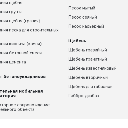
ания щебня
Песок мытый
ния грунта
Песок сеяный
ния щебня (гравия)
Песок карьерный
ния песка для строительных
Щебень
ния кирпича (камня)
Щебень гравийный
ния бетонной смеси
Щебень гранитный
ния цемента
Щебень известняковый
т бетоноукладчиков
Щебень вторичный
Щебень для габионов
тельная мобильная
атория
Габбро-диабаз
аторное сопровождение
ельного объекта