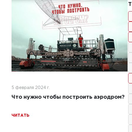
1
1
Т
2025 г.
тельство покрытий ИВПП:
менные подходы и технологии
Ь
5 февраля 2024 г.
Что нужно чтобы построить аэродром?
ЧИТАТЬ