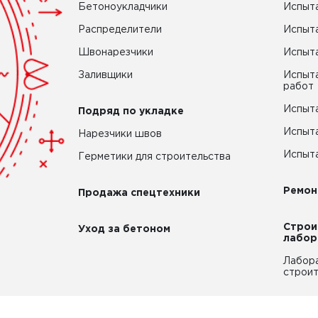
Бетоноукладчики
Испыт
Распределители
Испыта
Швонарезчики
Испыта
Заливщики
Испыта
работ
Испыта
Подряд по укладке
Испыта
Нарезчики швов
Испыта
Герметики для строительства
Ремон
Продажа спецтехники
Строи
Уход за бетоном
лабор
Лабор
строит