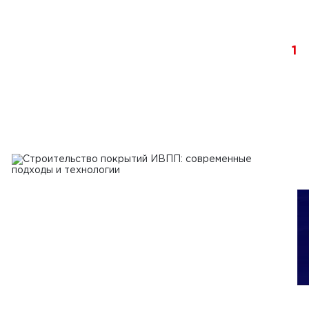
1
я 2024 г.
тельство бетонных дорог в
стане
Ь
1
2
3
4