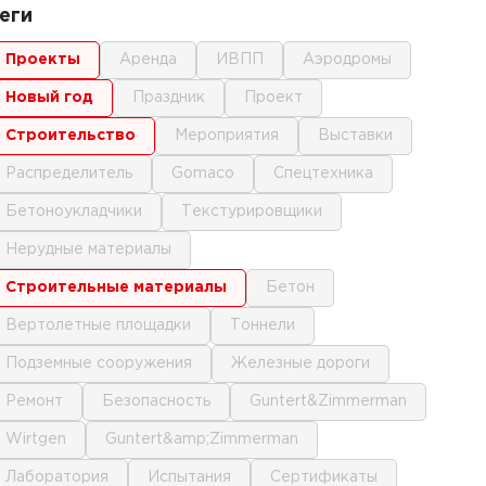
еги
проекты
аренда
ИВПП
аэродромы
новый год
праздник
проект
строительство
мероприятия
выставки
распределитель
gomaco
спецтехника
бетоноукладчики
текстурировщики
нерудные материалы
строительные материалы
бетон
вертолетные площадки
тоннели
подземные сооружения
железные дороги
ремонт
безопасность
Guntert&Zimmerman
Wirtgen
Guntert&amp;Zimmerman
лаборатория
испытания
сертификаты