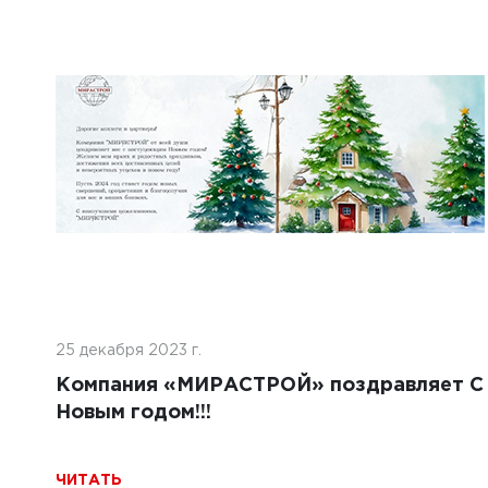
5 марта 
ля 2025 г.
Строи
ительство автомобильных тоннелей
беспи
крытиями из бетона
Техно
ТЬ
ЧИТАТ
25 декабря 2023 г.
Компания «МИРАСТРОЙ» поздравляет С
Новым годом!!!
ЧИТАТЬ