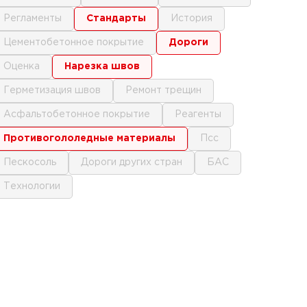
регламенты
стандарты
история
цементобетонное покрытие
дороги
оценка
нарезка швов
герметизация швов
ремонт трещин
асфальтобетонное покрытие
реагенты
противогололедные материалы
псс
пескосоль
дороги других стран
БАС
технологии