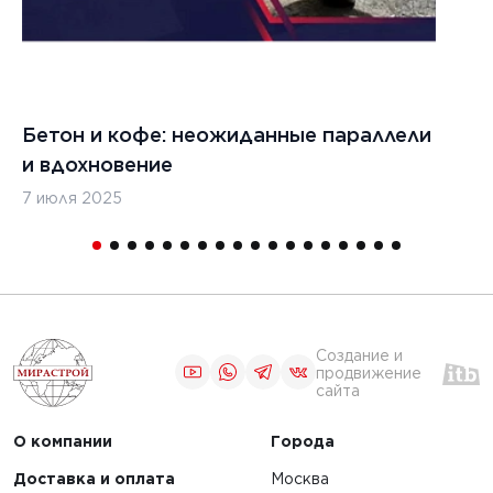
Бетон и кофе: неожиданные параллели
С
и вдохновение
с
7 июля 2025
16
Создание и
продвижение
сайта
О компании
Города
Доставка и оплата
Москва