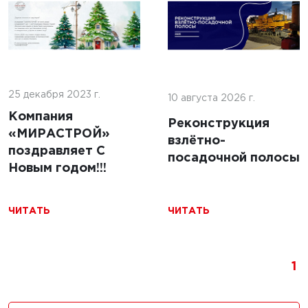
5 г.
льство
ильных
5 марта 2025 г.
 с
25 декабря 2023 г.
Строительство
10 августа 2026 г.
ями из
площадок для
Компания
Реконструкция
беспилотных
«МИРАСТРОЙ»
взлётно-
авиационных
поздравляет С
посадочной полосы
систем:
Новым годом!!!
Технологии,
требования и
ЧИТАТЬ
ЧИТАТЬ
перспективы
ЧИТАТЬ
1