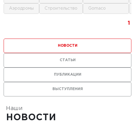
аэродромы
строительство
gomaco
19 г.
1
1
1
ское
вание
НОВОСТИ
кладчиков
СТАТЬИ
ПУБЛИКАЦИИ
ВЫСТУПЛЕНИЯ
1
Наши
НОВОСТИ