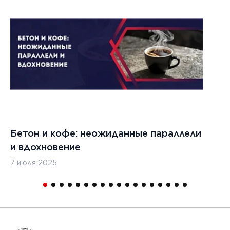
Бетон и кофе: неожиданные параллели
С
и вдохновение
с
7 июля 2025
16