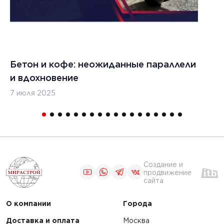
ЧИТАТЬ
Бетон и кофе: неожиданные параллели
С
1
2
3
и вдохновение
с
7 июля 2025
16
Создание и
продвижение
сайта
О компании
Города
Доставка и оплата
Москва