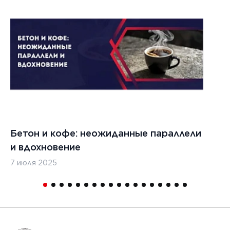
Бетон и кофе: неожиданные параллели
С
и вдохновение
с
7 июля 2025
16