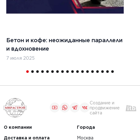
.
ность
со
никой
Бетон и кофе: неожиданные параллели
С
и вдохновение
с
7 июля 2025
16
1
Создание и
продвижение
сайта
О компании
Города
Доставка и оплата
Москва