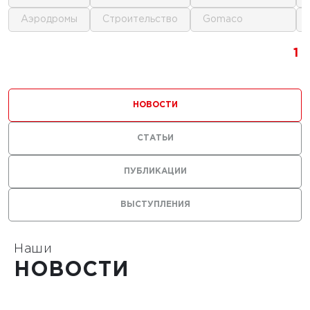
аэродромы
строительство
gomaco
1
1
1
1
НОВОСТИ
СТАТЬИ
ПУБЛИКАЦИИ
ВЫСТУПЛЕНИЯ
Наши
НОВОСТИ