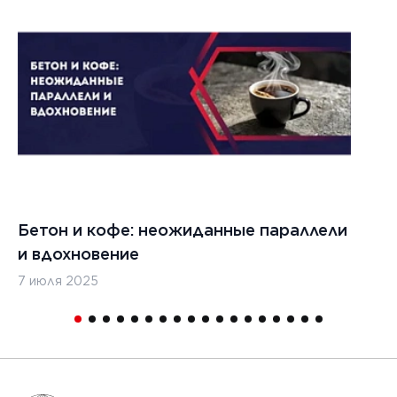
Бетон и кофе: неожиданные параллели
С
и вдохновение
с
7 июля 2025
16