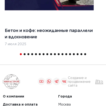
обслуживание
ества и
бетоноукладчиков
ости
Бетон и кофе: неожиданные параллели
С
ЧИТАТЬ
и вдохновение
с
7 июля 2025
16
1
2
3
4
5
Создание и
продвижение
сайта
О компании
Города
Доставка и оплата
Москва