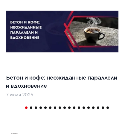
022 г.
льзовать
кладчики
ительства
изированных
, таких
дромы и
тные
Бетон и кофе: неожиданные параллели
С
и
и вдохновение
с
7 июля 2025
16
1