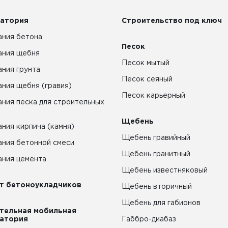
атория
Строительство под ключ
ния бетона
Песок
ания щебня
Песок мытый
ния грунта
Песок сеяный
ния щебня (гравия)
Песок карьерный
ния песка для строительных
Щебень
ния кирпича (камня)
Щебень гравийный
ния бетонной смеси
Щебень гранитный
ния цемента
Щебень известняковый
т бетоноукладчиков
Щебень вторичный
Щебень для габионов
тельная мобильная
атория
Габбро-диабаз