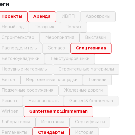
еги
проекты
аренда
ИВПП
аэродромы
новый год
праздник
проект
строительство
мероприятия
выставки
распределитель
gomaco
спецтехника
бетоноукладчики
текстурировщики
нерудные материалы
строительные материалы
бетон
вертолетные площадки
тоннели
подземные сооружения
железные дороги
ремонт
безопасность
Guntert&Zimmerman
Wirtgen
Guntert&amp;Zimmerman
лаборатория
испытания
сертификаты
регламенты
стандарты
история