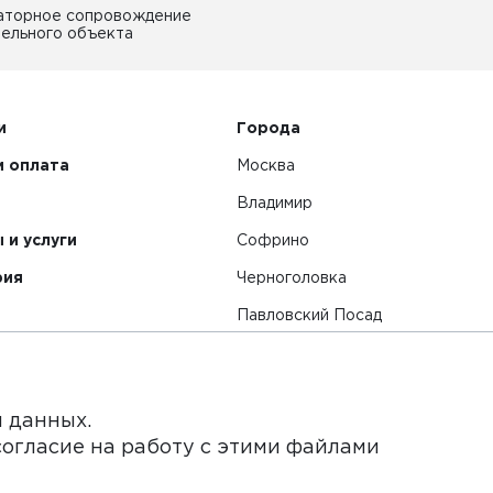
аторное сопровождение
ельного объекта
и
Города
и оплата
Москва
Владимир
 и услуги
Софрино
рия
Черноголовка
Павловский Посад
Смотреть все города
я данных.
согласие на работу с этими файлами
нет-сайт и его содержимое носит исключительно информ
ьи и цены, размещенные на сайте, не является публичной 