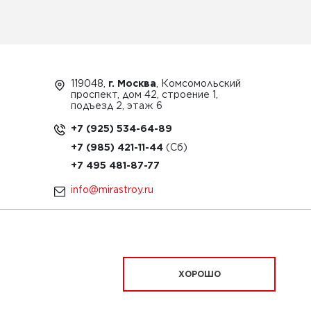
119048,
г. Москва
, Комсомольский
проспект, дом 42, строение 1,
подъезд 2, этаж 6
+7 (925) 534-64-89
+7 (985) 421-11-44
+7 495 481-87-77
info@mirastroy.ru
ЗАКАЗАТЬ ТЕХНИКУ
ХОРОШО
ационный характер и ни при каких условиях
офертой, определяемой положениями Статьи 437