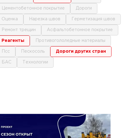
цементобетонное покрытие
дороги
оценка
нарезка швов
герметизация швов
ремонт трещин
асфальтобетонное покрытие
реагенты
противогололедные материалы
псс
пескосоль
дороги других стран
БАС
технологии