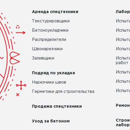
Аренда спецтехники
Лабор
Текстурировщики
Испыта
Бетоноукладчики
Испыт
Распределители
Испыта
Швонарезчики
Испыта
Заливщики
Испыта
работ
Испыта
Подряд по укладке
Испыта
Нарезчики швов
Испыта
Герметики для строительства
Ремон
Продажа спецтехники
Строи
Уход за бетоном
лабор