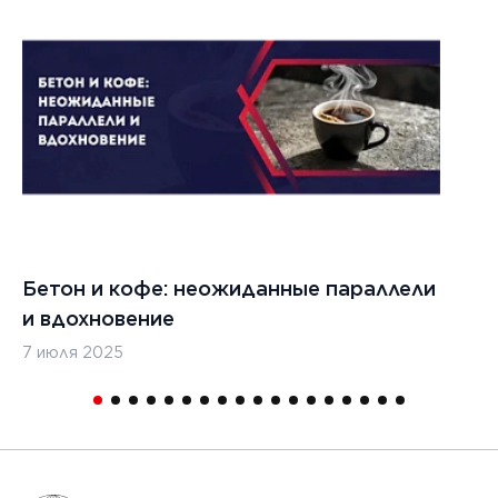
1
Бетон и кофе: неожиданные параллели
С
и вдохновение
с
7 июля 2025
16