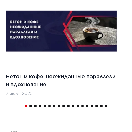
1
Бетон и кофе: неожиданные параллели
С
и вдохновение
с
7 июля 2025
16