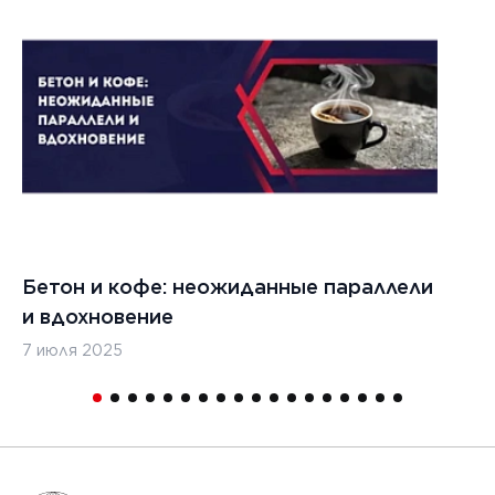
1
Бетон и кофе: неожиданные параллели
С
и вдохновение
с
7 июля 2025
16