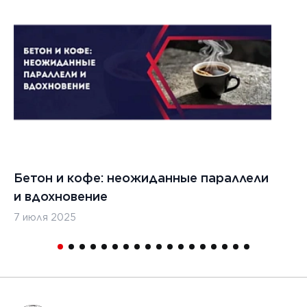
021 г.
ества
вания
изированных
кладчиков
ительства
х дорог
Бетон и кофе: неожиданные параллели
С
и вдохновение
с
7 июля 2025
16
1